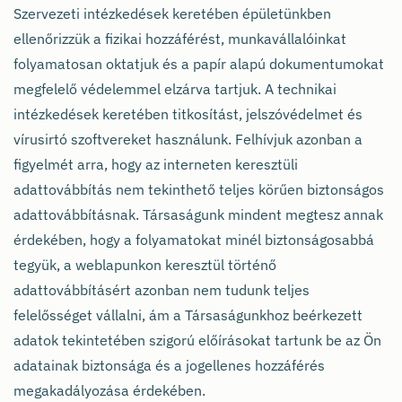
Szervezeti intézkedések keretében épületünkben
ellenőrizzük a fizikai hozzáférést, munkavállalóinkat
folyamatosan oktatjuk és a papír alapú dokumentumokat
megfelelő védelemmel elzárva tartjuk. A technikai
intézkedések keretében titkosítást, jelszóvédelmet és
vírusirtó szoftvereket használunk. Felhívjuk azonban a
figyelmét arra, hogy az interneten keresztüli
adattovábbítás nem tekinthető teljes körűen biztonságos
adattovábbításnak. Társaságunk mindent megtesz annak
érdekében, hogy a folyamatokat minél biztonságosabbá
tegyük, a weblapunkon keresztül történő
adattovábbításért azonban nem tudunk teljes
felelősséget vállalni, ám a Társaságunkhoz beérkezett
adatok tekintetében szigorú előírásokat tartunk be az Ön
adatainak biztonsága és a jogellenes hozzáférés
megakadályozása érdekében.