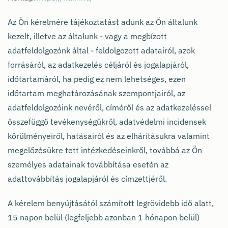
Az Ön kérelmére tájékoztatást adunk az Ön általunk
kezelt, illetve az általunk - vagy a megbízott
adatfeldolgozónk által - feldolgozott adatairól, azok
forrásáról, az adatkezelés céljáról és jogalapjáról,
időtartamáról, ha pedig ez nem lehetséges, ezen
időtartam meghatározásának szempontjairól, az
adatfeldolgozóink nevéről, címéről és az adatkezeléssel
összefüggő tevékenységükről, adatvédelmi incidensek
körülményeiről, hatásairól és az elhárításukra valamint
megelőzésükre tett intézkedéseinkről, továbbá az Ön
személyes adatainak továbbítása esetén az
adattovábbítás jogalapjáról és címzettjéről.
A kérelem benyújtásától számított legrövidebb idő alatt,
15 napon belül (legfeljebb azonban 1 hónapon belül)