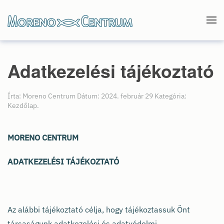
Skip to main content
Adatkezelési tájékoztató
Írta: Moreno Centrum Dátum:
2024. február 29
Kategória:
Kezdőlap
.
MORENO CENTRUM
ADATKEZELÉSI TÁJÉKOZTATÓ
Az alábbi tájékoztató célja, hogy tájékoztassuk Önt
társaságunk adatkezelési és adatvédelmi