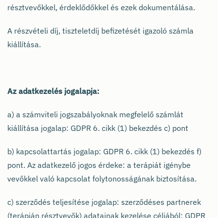
résztvevőkkel, érdeklődőkkel és ezek dokumentálása.
A részvételi díj, tiszteletdíj befizetését igazoló számla
kiállítása.
Az adatkezelés jogalapja:
a) a számviteli jogszabályoknak megfelelő számlát
kiállítása jogalap: GDPR 6. cikk (1) bekezdés c) pont
b) kapcsolattartás jogalap: GDPR 6. cikk (1) bekezdés f)
pont. Az adatkezelő jogos érdeke: a terápiát igénybe
vevőkkel való kapcsolat folytonosságának biztosítása.
c) szerződés teljesítése jogalap: szerződéses partnerek
(terápián résztvevők) adatainak kezelése céljából: GDPR