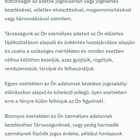
biztonságát az adatok jogosulatlan vagy jogellenes
kezelésével, véletlen elvesztésével, megsemmisítésével
vagy károsodásával szemben.
Társaságunk az Ön személyes adatait az Ön előzetes
tájékoztatáson alapuló és önkéntes hozzájárulása alapján
és csakis a szükséges mértékben és minden esetben
célhoz kötötten kezeljük, azaz gyűjtjük, rögzítjük,
rendszerezzük, tároljuk és felhasználjuk.
Egyes esetekben az Ön adatainak kezelése jogszabályi
előírásokon alapul és kötelező jellegű, ilyen esetekben
erre a tényre külön felhívjuk az Ön figyelmét.
Bizonyos esetekben az Ön személyes adatainak
kezeléséhez Társaságunknak, vagy pedig harmadik
személynek fűződik jogos érdeke, például honlapunk