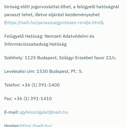
bíróság előtt jogorvoslattal élhet, a felügyelő hatóságnál
panaszt tehet, illetve eljárást kezdeményezhet
(
https://naih.hu/panaszuegyintezes-rendje.html
).
Felügyelő Hatóság: Nemzeti Adatvédelmi és
Információszabadság Hatóság
Székhely: 1125 Budapest, Szilágyi Erzsébet fasor 22/c.
Levelezési cím: 1530 Budapest, Pf.: 5.
Telefon: +36 (1) 391-1400
Fax: +36 (1) 391-1410
E-mail:
ugyfelszolgalat@naih.hu
Honlap:
https://naih.hu/