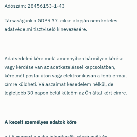
Adószám: 28456153-1-43
Társaságunk a GDPR 37. cikke alapján nem köteles
adatvédelmi tisztviselő kinevezésére.
Adatvédelmi kérelmek: amennyiben bármilyen kérése
vagy kérdése van az adatkezeléssel kapcsolatban,
kérelmét postai úton vagy elektronikusan a fenti e-mail
címre küldheti. Válaszaimat késedelem nélkül, de
legfeljebb 30 napon belül küldöm az Ön által kért címre.
A kezelt személyes adatok köre
a.) A csoportjainkba jelentkezők, résztvevők és