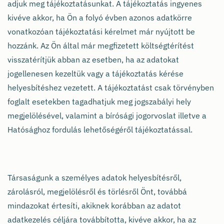
adjuk meg tájékoztatásunkat. A tájékoztatás ingyenes
kivéve akkor, ha Ön a folyó évben azonos adatkörre
vonatkozóan tájékoztatási kérelmet már nyújtott be
hozzánk. Az Ön által már megfizetett költségtérítést
visszatérítjük abban az esetben, ha az adatokat
jogellenesen kezeltük vagy a tájékoztatás kérése
helyesbítéshez vezetett. A tájékoztatást csak törvényben
foglalt esetekben tagadhatjuk meg jogszabályi hely
megjelölésével, valamint a bírósági jogorvoslat illetve a
Hatósághoz fordulás lehetőségéről tájékoztatással.
Társaságunk a személyes adatok helyesbítésről,
zárolásról, megjelölésről és törlésről Önt, továbbá
mindazokat értesíti, akiknek korábban az adatot
adatkezelés céljára továbbította, kivéve akkor, ha az