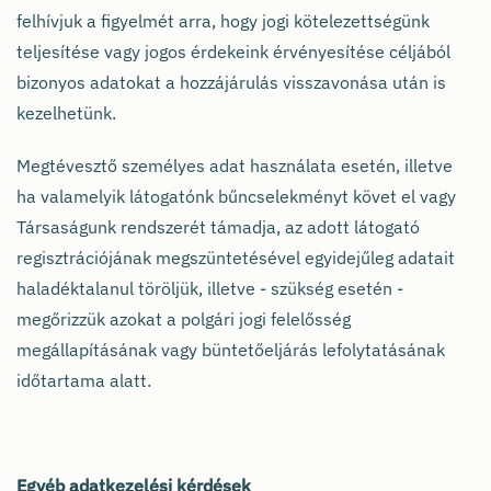
felhívjuk a figyelmét arra, hogy jogi kötelezettségünk
teljesítése vagy jogos érdekeink érvényesítése céljából
bizonyos adatokat a hozzájárulás visszavonása után is
kezelhetünk.
Megtévesztő személyes adat használata esetén, illetve
ha valamelyik látogatónk bűncselekményt követ el vagy
Társaságunk rendszerét támadja, az adott látogató
regisztrációjának megszüntetésével egyidejűleg adatait
haladéktalanul töröljük, illetve - szükség esetén -
megőrizzük azokat a polgári jogi felelősség
megállapításának vagy büntetőeljárás lefolytatásának
időtartama alatt.
Egyéb adatkezelési kérdések