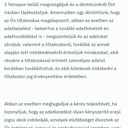
1 hónapon belül) megvizsgáljuk és a döntésünkről Önt
írásban tájékoztatjuk. Amennyiben úgy döntöttünk, hogy
az Ön tiltakozása megalapozott, abban az esetben az
adatkezelést - beleértve a további adatfelvételt és
adattovábbítást is - megszüntetjük és az adatokat
zároljuk, valamint a tiltakozásról, továbbá az annak
alapján tett intézkedésekről értesítjük mindazokat, akik
részére a tiltakozással érintett személyes adatot
korábban továbbítottuk, és akik kötelesek intézkedni a
tiltakozási jog érvényesítése érdekében.
Abban az esetben megtagadjuk a kérés teljesítését, ha
bizonyítjuk, hogy az adatkezelést olyan kényszerítő erejű
jogos okok indokolják, amelyek elsőbbséget élveznek az
Ön érdekeivel, jogaival és szabadságaival szemben, vagy