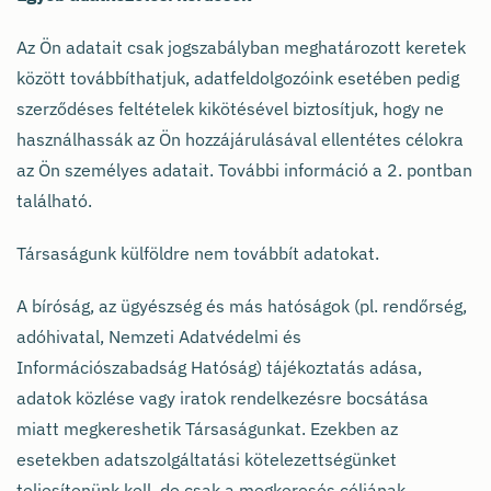
Az Ön adatait csak jogszabályban meghatározott keretek
között továbbíthatjuk, adatfeldolgozóink esetében pedig
szerződéses feltételek kikötésével biztosítjuk, hogy ne
használhassák az Ön hozzájárulásával ellentétes célokra
az Ön személyes adatait. További információ a 2. pontban
található.
Társaságunk külföldre nem továbbít adatokat.
A bíróság, az ügyészség és más hatóságok (pl. rendőrség,
adóhivatal, Nemzeti Adatvédelmi és
Információszabadság Hatóság) tájékoztatás adása,
adatok közlése vagy iratok rendelkezésre bocsátása
miatt megkereshetik Társaságunkat. Ezekben az
esetekben adatszolgáltatási kötelezettségünket
teljesítenünk kell, de csak a megkeresés céljának