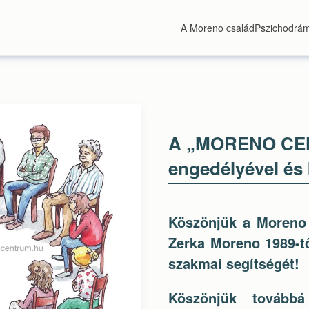
A Moreno család
Pszichodrá
A „MORENO CEN
engedélyével és b
Köszönjük a Moreno 
Zerka Moreno 1989-tő
szakmai segítségét!
Köszönjük továbbá