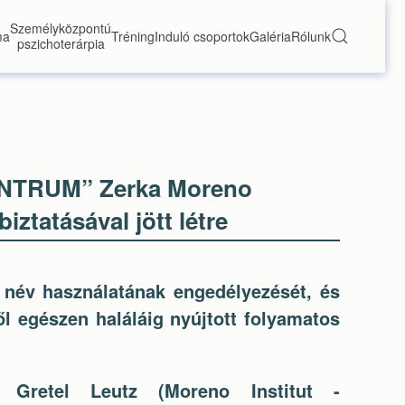
Személyközpontú
ma
Tréning
Induló csoportok
Galéria
Rólunk
pszichoterárpia
TRUM” Zerka Moreno
iztatásával jött létre
név használatának engedélyezését, és
l egészen haláláig nyújtott folyamatos
 Gretel Leutz (Moreno Institut -